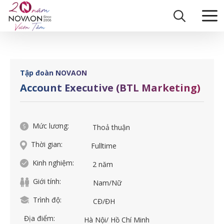
Skip
Trang chủ
|
Account Executive (BTL Marketing)
to
content
Tập đoàn NOVAON
Account Executive (BTL Marketing)
Mức lương:
Thoả thuận
Thời gian:
Fulltime
Kinh nghiệm:
2 năm
Giới tính:
Nam/Nữ
Trình độ:
CĐ/ĐH
Địa điểm:
Hà Nội/ Hồ Chí Minh