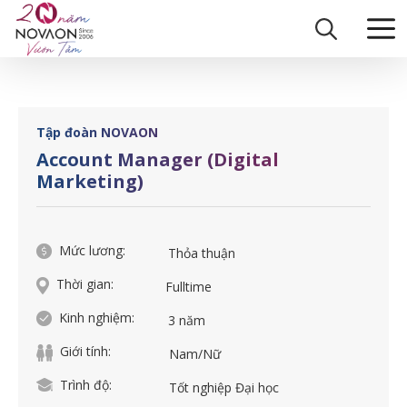
Skip
Trang chủ
|
Account Manager (Digital Marketing)
to
content
Tập đoàn NOVAON
Account Manager (Digital
Marketing)
Mức lương:
Thỏa thuận
Thời gian:
Fulltime
Kinh nghiệm:
3 năm
Giới tính:
Nam/Nữ
Trình độ:
Tốt nghiệp Đại học