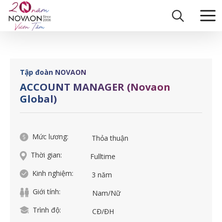
Skip
Trang chủ
|
ACCOUNT MANAGER (Novaon Global)
to
content
Tập đoàn NOVAON
ACCOUNT MANAGER (Novaon
Global)
Mức lương:
Thỏa thuận
Thời gian:
Fulltime
Kinh nghiệm:
3 năm
Giới tính:
Nam/Nữ
Trình độ:
CĐ/ĐH