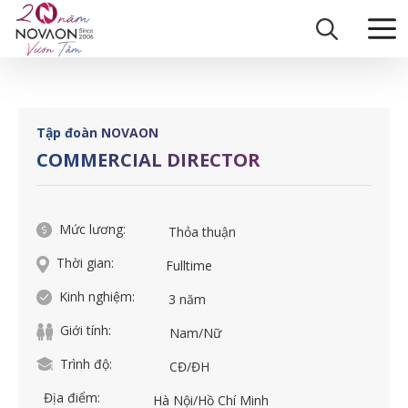
Skip
Trang chủ
|
COMMERCIAL DIRECTOR
to
content
Tập đoàn NOVAON
COMMERCIAL DIRECTOR
Mức lương:
Thỏa thuận
Thời gian:
Fulltime
Kinh nghiệm:
3 năm
Giới tính:
Nam/Nữ
Trình độ:
CĐ/ĐH
Địa điểm:
Hà Nội/Hồ Chí Minh