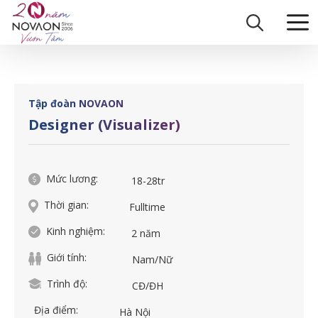
Skip
Trang chủ
|
Designer (Visualizer)
to
content
Tập đoàn NOVAON
Designer (Visualizer)
Mức lương:
18-28tr
Thời gian:
Fulltime
Kinh nghiệm:
2 năm
Giới tính:
Nam/Nữ
Trình độ:
CĐ/ĐH
Địa điểm:
Hà Nội