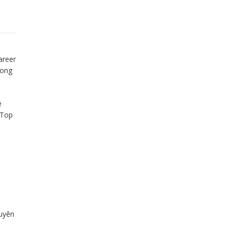
areer
rong
ề
 Top
uyên