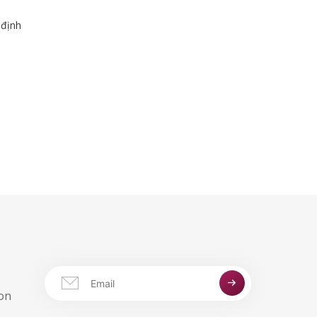
 định
aon