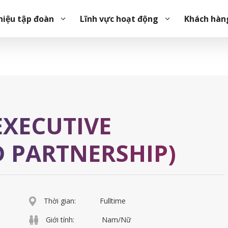
ERSHIP)
hiệu tập đoàn
Lĩnh vực hoạt động
Khách hàn
EXECUTIVE
D PARTNERSHIP)
Thời gian:
Fulltime
Giới tính:
Nam/Nữ