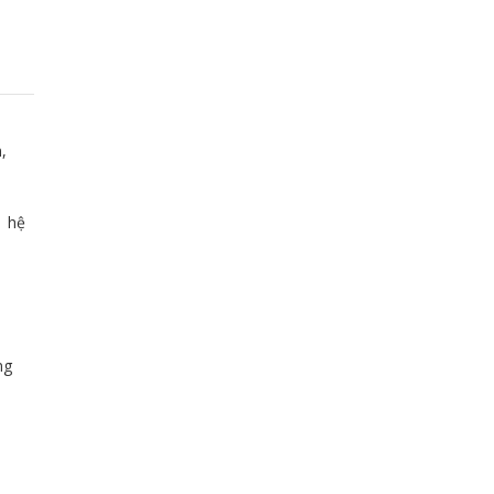
,
n hệ
ng