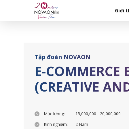
Skip
Trang chủ
|
E-COMMERCE EXECUTIVE (CREATIVE AND PARTN
to
Giới t
content
Tập đoàn NOVAON
E-COMMERCE 
(CREATIVE AN
Mức lương:
15,000,000 - 20,000,000
Kinh nghiệm:
2 Năm