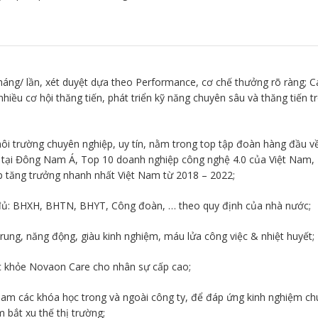
háng/ lần, xét duyệt dựa theo Performance, cơ chế thưởng rõ ràng; C
hiều cơ hội thăng tiến, phát triển kỹ năng chuyên sâu và thăng tiến t
ôi trường chuyên nghiệp, uy tín, nằm trong top tập đoàn hàng đầu v
g tại Đông Nam Á, Top 10 doanh nghiệp công nghệ 4.0 của Việt Nam,
 tăng trưởng nhanh nhất Việt Nam từ 2018 – 2022;
ủ: BHXH, BHTN, BHYT, Công đoàn, … theo quy định của nhà nước;
rung, năng động, giàu kinh nghiệm, máu lửa công việc & nhiệt huyết;
c khỏe Novaon Care cho nhân sự cấp cao;
am các khóa học trong và ngoài công ty, để đáp ứng kinh nghiệm ch
 bắt xu thế thị trường;