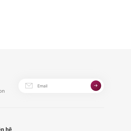
aon
ên hệ