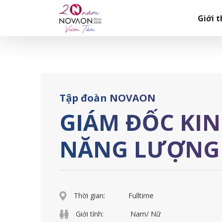
Skip
Trang chủ
|
GIÁM ĐỐC KINH DOANH MẢNG NĂNG LƯỢNG
to
Giới t
content
Tập đoàn NOVAON
GIÁM ĐỐC KI
NĂNG LƯỢNG
Thời gian:
Fulltime
Giới tính:
Nam/ Nữ