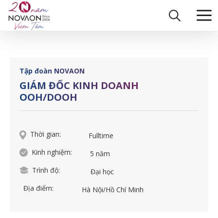
Skip
Trang chủ
|
GIÁM ĐỐC KINH DOANH OOH/DOOH
to
content
Tập đoàn NOVAON
GIÁM ĐỐC KINH DOANH
OOH/DOOH
Thời gian:
Fulltime
Kinh nghiệm:
5 năm
Trình độ:
Đại học
Địa điểm:
Hà Nội/Hồ Chí Minh