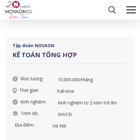
Skip
Trang chủ
|
KẾ TOÁN TỔNG HỢP
to
content
Tập đoàn NOVAON
KẾ TOÁN TỔNG HỢP
Mức lương:
10.000.000/tháng
Thời gian:
Full-time
Kinh nghiệm:
Kinh nghiệm từ 2 năm trở lên
Trình độ:
ĐH/CĐ
Địa điểm:
Hà Nội