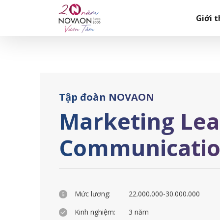
Skip
Trang chủ
|
Marketing Leader (Branding & Communication
to
Giới t
content
Tập đoàn NOVAON
Marketing Lea
Communicatio
Mức lương:
22.000.000-30.000.000
Kinh nghiệm:
3 năm