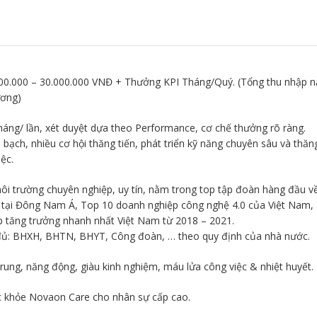
00.000 – 30.000.000 VNĐ + Thưởng KPI Tháng/Quý. (Tổng thu nhập 
ương)
háng/ lần, xét duyệt dựa theo Performance, cơ chế thưởng rõ ràng.
bạch, nhiều cơ hội thăng tiến, phát triển kỹ năng chuyên sâu và thăn
ệc.
ôi trường chuyên nghiệp, uy tín, nằm trong top tập đoàn hàng đầu v
g tại Đông Nam Á, Top 10 doanh nghiệp công nghệ 4.0 của Việt Nam,
 tăng trưởng nhanh nhất Việt Nam từ 2018 – 2021.
ủ: BHXH, BHTN, BHYT, Công đoàn, … theo quy định của nhà nước.
rung, năng động, giàu kinh nghiệm, máu lửa công việc & nhiệt huyết.
c khỏe Novaon Care cho nhân sự cấp cao.