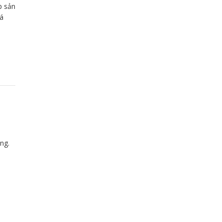
p sản
á
ng.