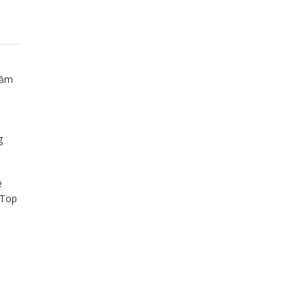
năm
g
ề
 Top