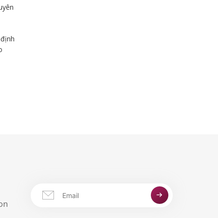
uyên
 định
o
aon