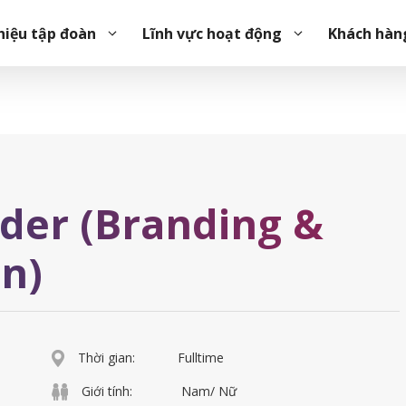
)
hiệu tập đoàn
Lĩnh vực hoạt động
Khách hàn
der (Branding &
n)
Thời gian:
Fulltime
Giới tính:
Nam/ Nữ