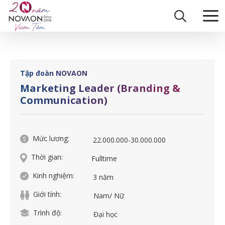
Skip
Trang chủ
|
Marketing Leader (Branding & Communication)
to
content
Tập đoàn NOVAON
Marketing Leader (Branding &
Communication)
Mức lương:
22.000.000-30.000.000
Thời gian:
Fulltime
Kinh nghiệm:
3 năm
Giới tính:
Nam/ Nữ
Trình độ:
Đại học