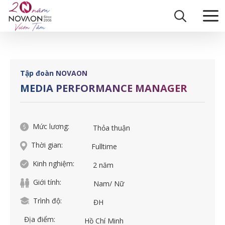
Skip
Trang chủ
|
MEDIA PERFORMANCE MANAGER
to
content
Tập đoàn NOVAON
MEDIA PERFORMANCE MANAGER
Mức lương:
Thỏa thuận
Thời gian:
Fulltime
Kinh nghiệm:
2 năm
Giới tính:
Nam/ Nữ
Trình độ:
ĐH
Địa điểm:
Hồ Chí Minh