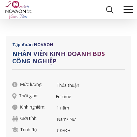
Skip
Trang chủ
|
NHÂN VIÊN KINH DOANH BDS CÔNG NGHIỆP
to
content
Tập đoàn NOVAON
NHÂN VIÊN KINH DOANH BDS
CÔNG NGHIỆP
Mức lương:
Thỏa thuận
Thời gian:
Fulltime
Kinh nghiệm:
1 năm
Giới tính:
Nam/ Nữ
Trình độ:
CĐ/ĐH