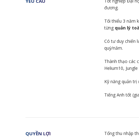
YÊU CẦU
Tốt nghiệp Đại h
đương.
Tối thiểu 3 năm k
từng
quản lý t
Có tư duy chiến l
quý/năm.
Thành thạo các c
Helium10, Jungle
Kỹ năng quản trị 
Tiếng Anh tốt (gia
QUYỀN LỢI
Tổng thu nhập th