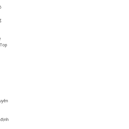
õ
g
ề
 Top
uyên
 định