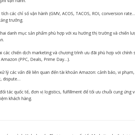
phí vận hành.
 tích các chỉ số vận hành (GMV, ACOS, TACOS, ROI, conversion rate…
tăng trưởng.
 khai danh mục sản phẩm phù hợp với xu hướng thị trường và chiến lư
n.
ai các chiến dịch marketing và chương trình ưu đãi phù hợp với chính 
n Amazon (PPC, Deals, Prime Day…).
 xử lý các vấn đề liên quan đến tài khoản Amazon: cảnh báo, vi phạm,
c, dispute…
ối tác quốc tế, đơn vị logistics, fulfillment để tối ưu chuỗi cung ứng 
hiệm khách hàng.