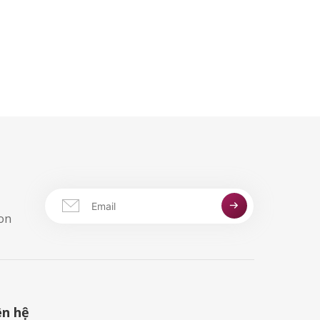
aon
ên hệ