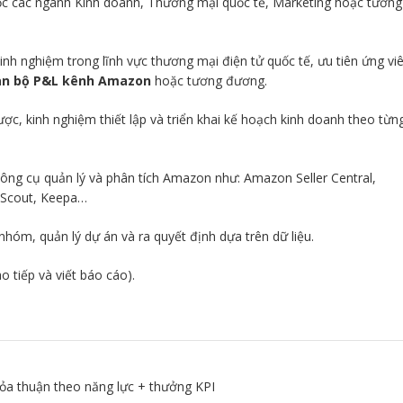
ọc các ngành Kinh doanh, Thương mại quốc tế, Marketing hoặc tương
inh nghiệm trong lĩnh vực thương mại điện tử quốc tế, ưu tiên ứng vi
oàn bộ P&L kênh Amazon
hoặc tương đương.
ược, kinh nghiệm thiết lập và triển khai kế hoạch kinh doanh theo từn
ông cụ quản lý và phân tích Amazon như: Amazon Seller Central,
 Scout, Keepa…
nhóm, quản lý dự án và ra quyết định dựa trên dữ liệu.
o tiếp và viết báo cáo).
ỏa thuận theo năng lực + thưởng KPI