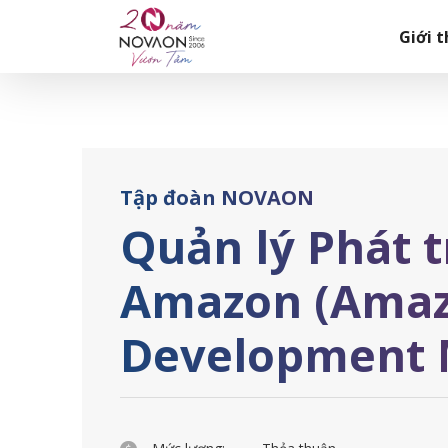
Skip
Trang chủ
|
Quản lý Phát triển Kinh doanh Amazon (Amaz
to
Giới t
content
Tập đoàn NOVAON
Quản lý Phát 
Amazon (Amaz
Development 