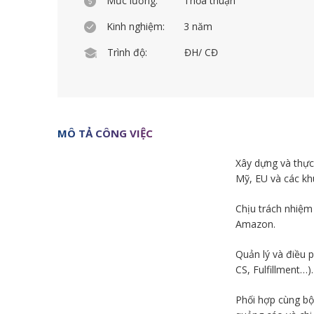
Mức lương:
Thỏa thuận
Kinh nghiệm:
3 năm
Trình độ:
ĐH/ CĐ
MÔ TẢ CÔNG VIỆC
Xây dựng và thực
Mỹ, EU và các kh
Chịu trách nhiệm
Amazon.
Quản lý và điều 
CS, Fulfillment…).
Phối hợp cùng bộ 