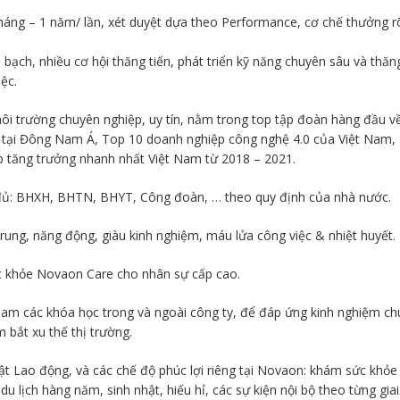
háng – 1 năm/ lần, xét duyệt dựa theo Performance, cơ chế thưởng r
bạch, nhiều cơ hội thăng tiến, phát triển kỹ năng chuyên sâu và thăn
ệc.
ôi trường chuyên nghiệp, uy tín, nằm trong top tập đoàn hàng đầu v
g tại Đông Nam Á, Top 10 doanh nghiệp công nghệ 4.0 của Việt Nam,
 tăng trưởng nhanh nhất Việt Nam từ 2018 – 2021.
ủ: BHXH, BHTN, BHYT, Công đoàn, … theo quy định của nhà nước.
rung, năng động, giàu kinh nghiệm, máu lửa công việc & nhiệt huyết.
c khỏe Novaon Care cho nhân sự cấp cao.
am các khóa học trong và ngoài công ty, để đáp ứng kinh nghiệm ch
 bắt xu thế thị trường.
uật Lao động, và các chế độ phúc lợi riêng tại Novaon: khám sức khỏe
 du lịch hàng năm, sinh nhật, hiếu hỉ, các sự kiện nội bộ theo từng giai