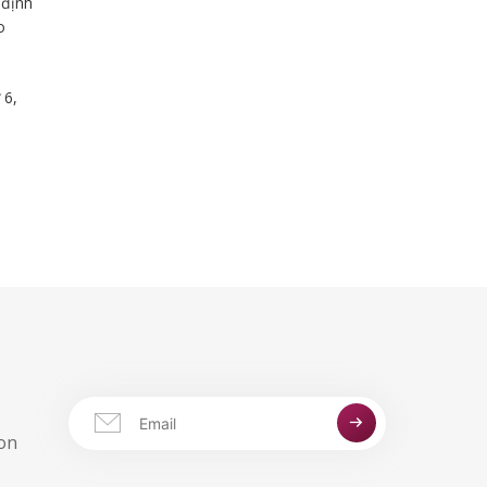
 định
o
 6,
aon