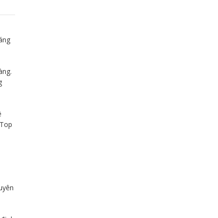
áng
àng.
g
ề
 Top
uyên