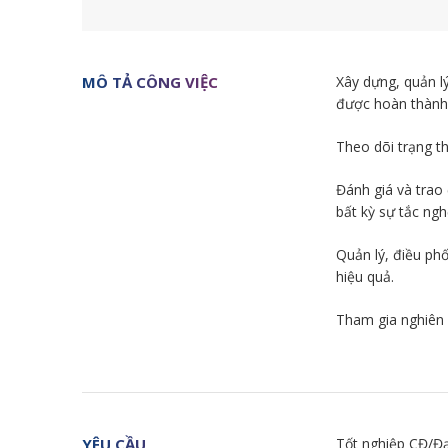
MÔ TẢ CÔNG VIỆC
Xây dựng, quản l
được hoàn thành
Theo dõi trạng th
Đánh giá và trao 
bất kỳ sự tắc ngh
Quản lý, điều ph
hiệu quả.
Tham gia nghiên 
YÊU CẦU
Tốt nghiệp CĐ/Đạ