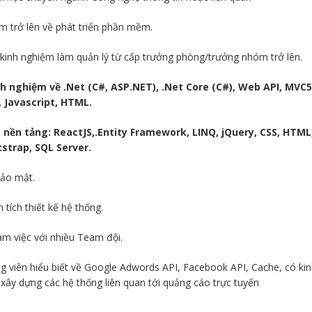
m trở lên về phát triển phần mềm.
 kinh nghiệm làm quản lý từ cấp trưởng phòng/trưởng nhóm trở lên.
h nghiệm về .Net (C#, ASP.NET), .Net Core (C#), Web API, MVC5
, Javascript, HTML.
c nền tảng: ReactJS,.Entity Framework, LINQ, jQuery, CSS, HTML
tstrap, SQL Server.
bảo mật.
tích thiết kế hệ thống.
àm việc với nhiều Team đội.
g viên hiểu biết về Google Adwords API, Facebook API, Cache, có kin
xây dựng các hệ thống liên quan tới quảng cáo trực tuyến