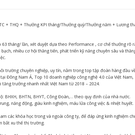
LTC + THQ + Thưởng KPI tháng/Thưởng quý/Thưởng năm + Lương th
 63 tháng/ lần, xét duyệt dựa theo Performance , cơ chế thưởng rõ r
bạch, nhiều cơ hội thăng tiến, phát triển kỹ năng chuyên sâu và thăn
ệc.
ôi trường chuyên nghiệp, uy tín, nằm trong top tập đoàn hàng đầu v
g tại Đông Nam Á, Top 10 doanh nghiệp công nghệ 4.0 của Việt Nam,
 tăng trưởng nhanh nhất Việt Nam từ 2018 – 2024.
độ: BHXH, BHTN, BHYT, Công Đoàn,… theo quy định của nhà nước.
rung, năng động, giàu kinh nghiệm, máu lửa công việc & nhiệt huyết.
am các khóa học trong và ngoài công ty, để đáp ứng kinh nghiệm ch
 bắt xu thế thị trường.