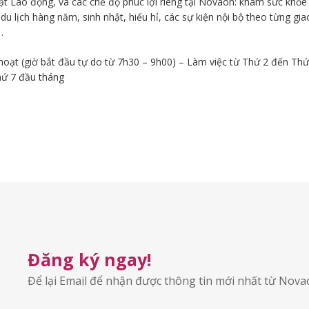
uật Lao động, và các chế độ phúc lợi riêng tại Novaon: khám sức khỏe
, du lịch hàng năm, sinh nhật, hiếu hỉ, các sự kiện nội bộ theo từng gia
…
 hoạt (giờ bắt đầu tự do từ 7h30 – 9h00) – Làm việc từ Thứ 2 đến Thứ
hứ 7 đầu tháng
Đăng ký ngay!
Để lại Email để nhận được thông tin mới nhất từ Nov