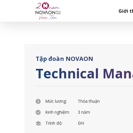
Skip
Trang chủ
|
Technical Manager (.Net)
to
Giới t
content
Tập đoàn NOVAON
Technical Man
Mức lương:
Thỏa thuận
Kinh nghiệm:
3 năm
Trình độ:
ĐH