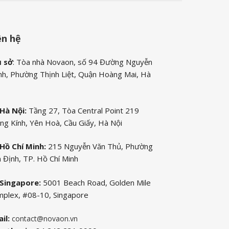
ên hệ
ụ sở
: Tòa nhà Novaon, số 94 Đường Nguyễn
nh, Phường Thịnh Liệt, Quận Hoàng Mai, Hà
Hà Nội:
Tầng 27, Tòa Central Point 219
ng Kính, Yên Hoà, Cầu Giấy, Hà Nội
Hồ Chí Minh:
215 Nguyễn Văn Thủ, Phường
 Định, TP. Hồ Chí Minh
Singapore:
5001 Beach Road, Golden Mile
plex, #08-10, Singapore
il:
contact@novaon.vn