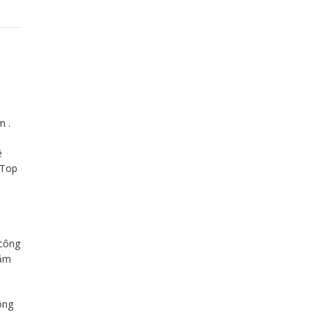
m .
ề
 Top
 công
nắm
ông