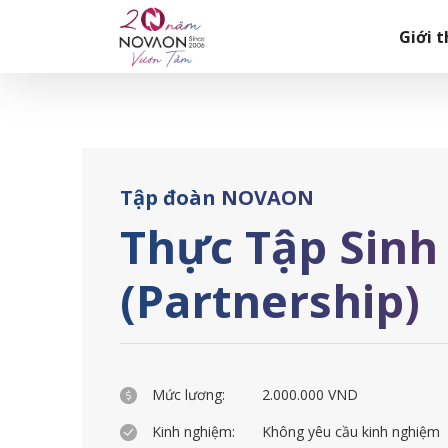
Skip
Trang chủ
|
Thực Tập Sinh Booking (Partnership)
to
Giới t
content
Tập đoàn NOVAON
Thực Tập Sinh
(Partnership)
Mức lương:
2.000.000 VND
Kinh nghiệm:
Không yêu cầu kinh nghiệm