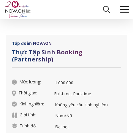
Skip
Trang chủ
|
Thực Tập Sinh Booking (Partnership)
to
content
Tập đoàn NOVAON
Thực Tập Sinh Booking
(Partnership)
Mức lương:
1.000.000
Thời gian:
Full-time, Part-time
Kinh nghiệm:
Không yêu cầu kinh nghiệm
Giới tính:
Nam/Nữ
Trình độ:
Đại học