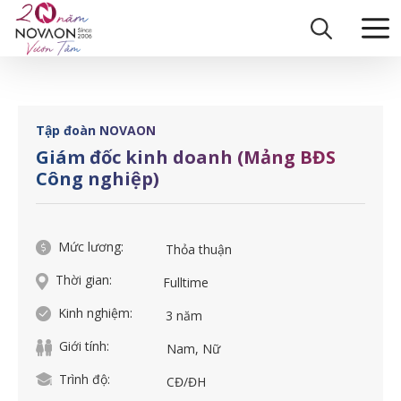
Skip
Trang chủ
|
Giám đốc kinh doanh (Mảng BĐS Công nghiệp)
to
content
Tập đoàn NOVAON
Giám đốc kinh doanh (Mảng BĐS
Công nghiệp)
Mức lương:
Thỏa thuận
Thời gian:
Fulltime
Kinh nghiệm:
3 năm
Giới tính:
Nam, Nữ
Trình độ:
CĐ/ĐH