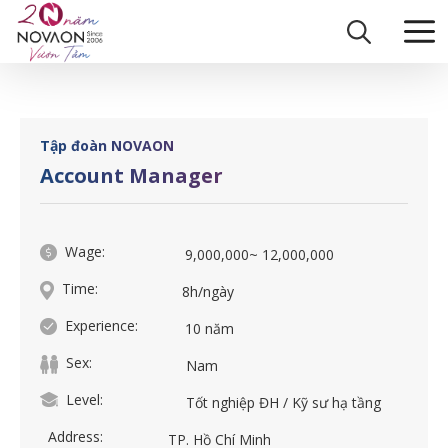
Skip
Home
|
Account Manager
to
content
Tập đoàn NOVAON
Account Manager
Wage:
9,000,000~ 12,000,000
Time:
8h/ngày
Experience:
10 năm
Sex:
Nam
Level:
Tốt nghiệp ĐH / Kỹ sư hạ tầng
Address:
TP. Hồ Chí Minh