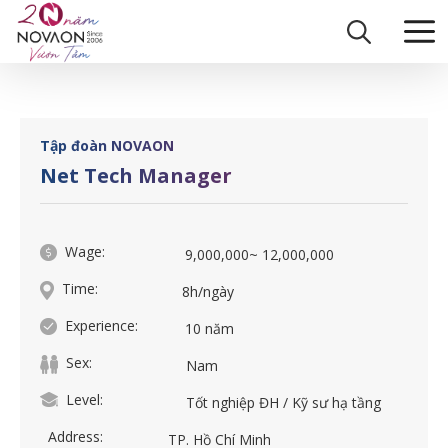
Skip
Home
|
Net Tech Manager
to
content
Tập đoàn NOVAON
Net Tech Manager
Wage:
9,000,000~ 12,000,000
Time:
8h/ngày
Experience:
10 năm
Sex:
Nam
Level:
Tốt nghiệp ĐH / Kỹ sư hạ tầng
Address:
TP. Hồ Chí Minh